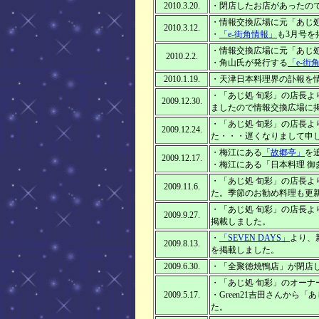
2010.3.20.
・閉店したお店があったの
・情報交換広場に元「あじ処
2010.3.12.
・
「e-街角情報」
も3月号を
・情報交換広場に元「あじ
2010.2.2.
・角山氏が発行する
「e-街
2010.1.19.
・天津日本料理界の訃報を
・「あじ処 旬彩」の店長よ
2009.12.30.
ましたので情報交換広場に
・「あじ処 旬彩」の店長よ
2009.12.24.
た・・・遅くなりまして申
・梅江にある
「故郷亭」
を
2009.12.17.
・梅江にある「日本料理 御
・「あじ処 旬彩」の店長よ
2009.11.6.
た。季節のお勧め料理も更
・「あじ処 旬彩」の店長
2009.9.27.
掲載しました。
・
「SEVEN DAYS」
より、
2009.8.13.
を掲載しました。
2009.6.30.
・「全聚徳焼鴨店」が閉店
・「あじ処 旬彩」のオーナ
2009.5.17.
・Green21吉田さんから
た。