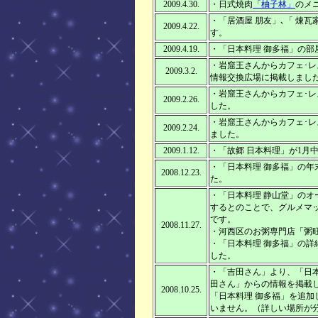
2009.4.30.
・日式焼肉
「柚子林」
のメ
・「居酒屋 朋友」､「 煉瓦
2009.4.22.
す。
2009.4.19.
・「日本料理 御多福」の部
・岩窟王さんからカフェ･レ
2009.3.2.
情報交換広場に掲載しまし
・岩窟王さんからカフェ･レ
2009.2.26.
した。
・岩窟王さんからカフェ･レ
2009.2.24.
ました。
2009.1.12.
・「故郷 日本料理」が1月
・「日本料理 御多福」の年
2008.12.23.
た。
・「日本料理 静山堂」のオ
するとのことで、グルメマ
です。
2008.11.27.
・河西区のお粥専門店「粥
・「日本料理 御多福」の
した。
・「吉田さん」より、「日
田さん」からの情報を掲載
2008.10.25.
「日本料理 御多福」を追
いません。（詳しい場所が