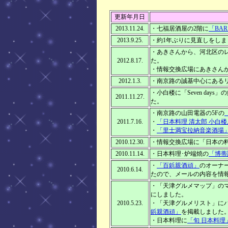
更新年月日
2013.11.24.
・七福居酒屋の2階に
「BAR
2013.9.25.
・約1年ぶりに見直しをしま
・あきさんから、河北区の
2012.8.17.
た。
・情報交換広場にあきさんか
2012.1.3.
・南京路の誠基中心にある
・小白楼に「Seven days」
2011.11.27.
た。
・南京路の山田電器の5Fの
2011.7.16.
・
「日本料理 清太郎 小白
・
「里士満宝拉納音楽酒場
2010.12.30.
・情報交換広場に「日本の
2010.11.14.
・日本料理･炉端焼の
「博蒂
・
「百鋲親酒頑」
のオーナ
2010.6.14.
たので、メールの内容を情
・「天津グルメマップ」の
にしました。
2010.5.23.
・「天津グルメリスト」に
鋲親酒頑」
を掲載しました
・日本料理に
「旬 日本料理